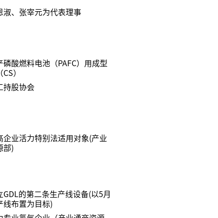
恩淑、张宰元为代表理事
产磷酸燃料电池（PAFC）用成型
（CS）
工持股协会
高企业活力特别法适用对象(产业
部)
GDL的第二条生产线设备(以5月
产线布置为目标)
为专业氢气企业（产业通商资源