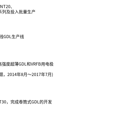
NT20、
1系列及投入批量生产
P线GDL生产线
强度超薄GDL和VRFB用电极
题，2014年8月～2017年7月)
T30，完成卷筒式GDL的开发