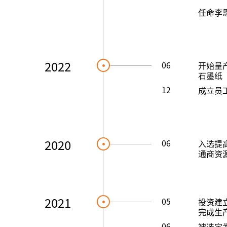
任命李
2022
06
开始量
石墨纸
12
成立员
2020
06
入选提
通商资源
2021
05
投资建立
完成生
06
被选定